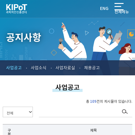
ENG
전체메뉴
공지사항
사업공고
사업소식
사업자료실
채용공고
사업공고
총
109
건의 게시물이 있습니다.
구
제목
분