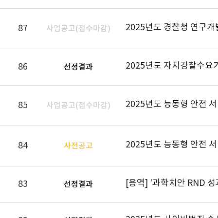
2025년도 경찰청 연구개
87
사업공고(접수마감)
2025년도 자치경찰수요
86
선정결과
85
사업공고(접수마감)
84
사전공고
[용역] '과학치안 RND 
83
선정결과