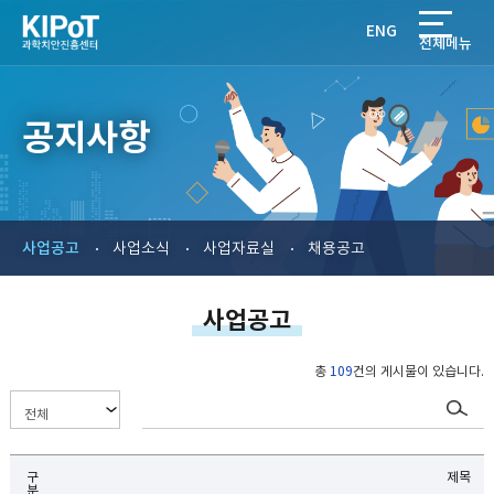
ENG
전체메뉴
공지사항
사업공고
사업소식
사업자료실
채용공고
사업공고
총
109
건의 게시물이 있습니다.
구
제목
분